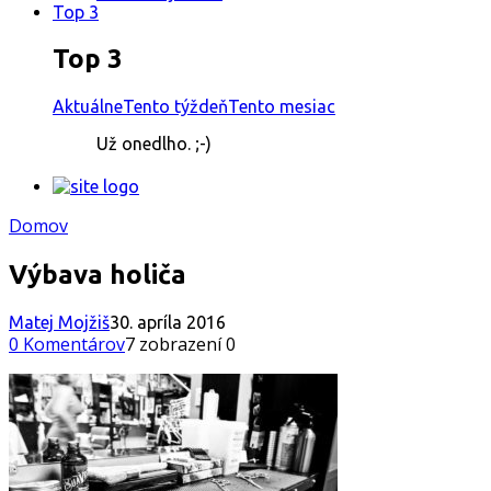
Top 3
Top 3
Aktuálne
Tento týždeň
Tento mesiac
Už onedlho. ;-)
Domov
Výbava holiča
Matej Mojžiš
30. apríla 2016
0 Komentárov
7 zobrazení
0