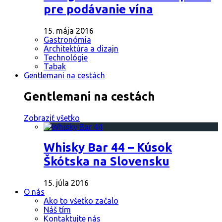
pre podávanie vína
15. mája 2016
Gastronómia
Architektúra a dizajn
Technológie
Tabak
Gentlemani na cestách
Gentlemani na cestách
Zobraziť všetko
Whisky Bar 44 – Kúsok
Škótska na Slovensku
15. júla 2016
O nás
Ako to všetko začalo
Náš tím
Kontaktujte nás