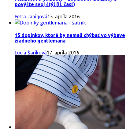
povýšte svoj štýl (II. časť)
Petra Janigová
15. apríla 2016
15 doplnkov, ktoré by nemali chýbať vo výbave
žiadneho gentlemana
Lucia Šariková
17. apríla 2016