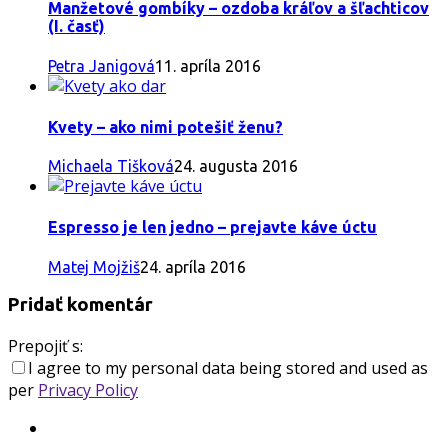
Manžetové gombíky – ozdoba kráľov a šľachticov
(I. časť)
Petra Janigová
11. apríla 2016
Kvety – ako nimi potešiť ženu?
Michaela Tišková
24. augusta 2016
Espresso je len jedno – prejavte káve úctu
Matej Mojžiš
24. apríla 2016
Pridať komentár
Prepojiť s:
I agree to my personal data being stored and used as
per
Privacy Policy