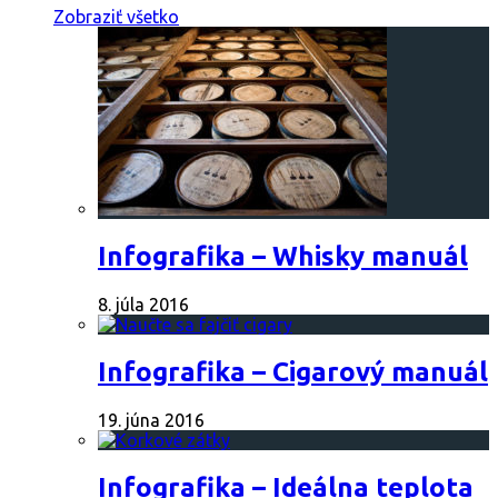
Zobraziť všetko
Infografika – Whisky manuál
8. júla 2016
Infografika – Cigarový manuál
19. júna 2016
Infografika – Ideálna teplota