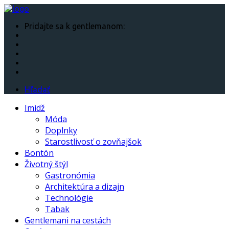
Pridajte sa k gentlemanom:
Hľadať
Imidž
Móda
Doplnky
Starostlivosť o zovňajšok
Bontón
Životný štýl
Gastronómia
Architektúra a dizajn
Technológie
Tabak
Gentlemani na cestách