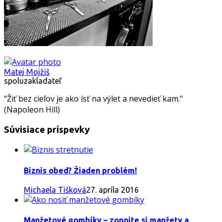
Matej Mojžiš
spoluzakladateľ
"Žiť bez cieľov je ako ísť na výlet a nevedieť kam."
(Napoleon Hill)
Súvisiace príspevky
Biznis obed? Žiaden problém!
Michaela Tišková
27. apríla 2016
Manžetové gombíky – zopnite si manžety a