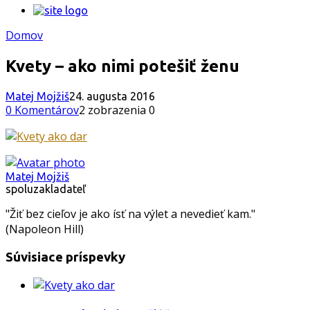
Domov
Kvety – ako nimi potešiť ženu
Matej Mojžiš
24. augusta 2016
0 Komentárov
2 zobrazenia
0
Matej Mojžiš
spoluzakladateľ
"Žiť bez cieľov je ako ísť na výlet a nevedieť kam."
(Napoleon Hill)
Súvisiace príspevky