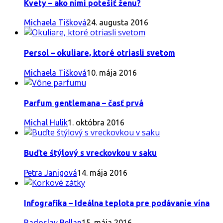
Kvety – ako nimi potešiť ženu?
Michaela Tišková
24. augusta 2016
Persol – okuliare, ktoré otriasli svetom
Michaela Tišková
10. mája 2016
Parfum gentlemana – časť prvá
Michal Hulik
1. októbra 2016
Buďte štýlový s vreckovkou v saku
Petra Janigová
14. mája 2016
Infografika – Ideálna teplota pre podávanie vína
Radoslav Bellan
15. mája 2016