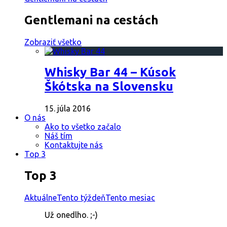
Gentlemani na cestách
Zobraziť všetko
Whisky Bar 44 – Kúsok
Škótska na Slovensku
15. júla 2016
O nás
Ako to všetko začalo
Náš tím
Kontaktujte nás
Top 3
Top 3
Aktuálne
Tento týždeň
Tento mesiac
Už onedlho. ;-)