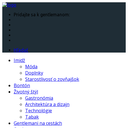
Pridajte sa k gentlemanom:
Hľadať
Imidž
Móda
Doplnky
Starostlivosť o zovňajšok
Bontón
Životný štýl
Gastronómia
Architektúra a dizajn
Technológie
Tabak
Gentlemani na cestách