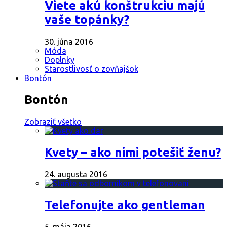
Viete akú konštrukciu majú
vaše topánky?
30. júna 2016
Móda
Doplnky
Starostlivosť o zovňajšok
Bontón
Bontón
Zobraziť všetko
Kvety – ako nimi potešiť ženu?
24. augusta 2016
Telefonujte ako gentleman
5. mája 2016