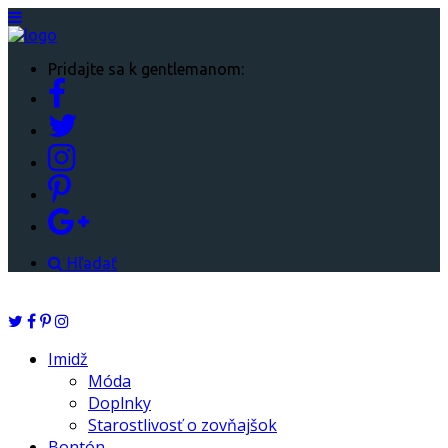
Pridajte sa k gentlemanom:
Hľadať
Imidž
Móda
Doplnky
Starostlivosť o zovňajšok
Bontón