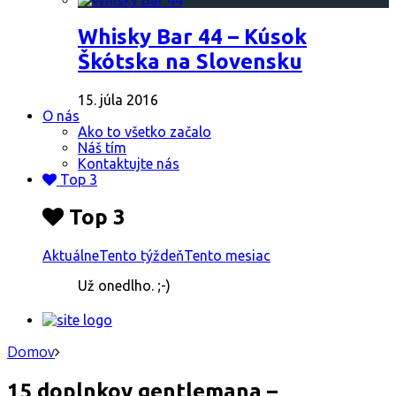
Whisky Bar 44 – Kúsok
Škótska na Slovensku
15. júla 2016
O nás
Ako to všetko začalo
Náš tím
Kontaktujte nás
Top 3
Top 3
Aktuálne
Tento týždeň
Tento mesiac
Už onedlho. ;-)
Domov
15 doplnkov gentlemana –