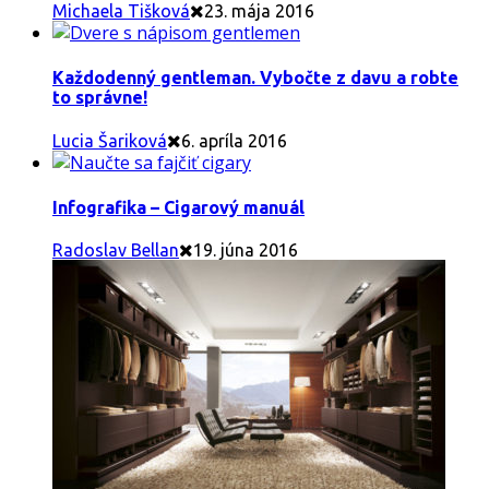
Michaela Tišková
23. mája 2016
Každodenný gentleman. Vybočte z davu a robte
to správne!
Lucia Šariková
6. apríla 2016
Infografika – Cigarový manuál
Radoslav Bellan
19. júna 2016