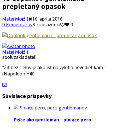
prepletaný opasok
Matej Mojžiš
16. apríla 2016
0 Komentárov
3 zobrazenia
0
Matej Mojžiš
spoluzakladateľ
"Žiť bez cieľov je ako ísť na výlet a nevedieť kam."
(Napoleon Hill)
Súvisiace príspevky
Píšte ako gentleman – plniace pero