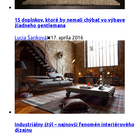
15 doplnkov, ktoré by nemali chýbať vo výbave
žiadneho gentlemana
Lucia Šariková
17. apríla 2016
Industriálny štýl – najnovší fenomén interiérového
dizajnu