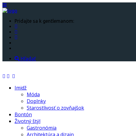
Pridajte sa k gentlemanom:
Hľadať
Imidž
Móda
Doplnky
Starostlivosť o zovňajšok
Bontón
Životný štýl
Gastronómia
Architektúra a dizajn