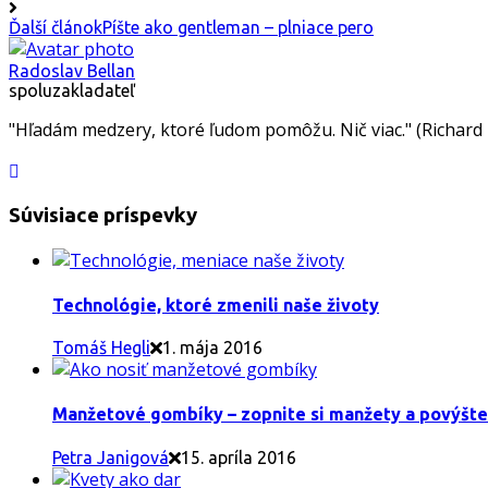
Ďalší článok
Píšte ako gentleman – plniace pero
Radoslav Bellan
spoluzakladateľ
"Hľadám medzery, ktoré ľudom pomôžu. Nič viac." (Richard
Súvisiace príspevky
Technológie, ktoré zmenili naše životy
Tomáš Hegli
1. mája 2016
Manžetové gombíky – zopnite si manžety a povýšte sv
Petra Janigová
15. apríla 2016