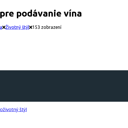
 pre podávanie vína
a
Životný štýl
153 zobrazení
no
životný štýl