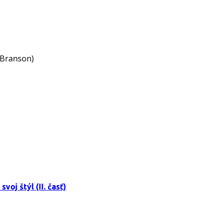
 Branson)
oj štýl (II. časť)