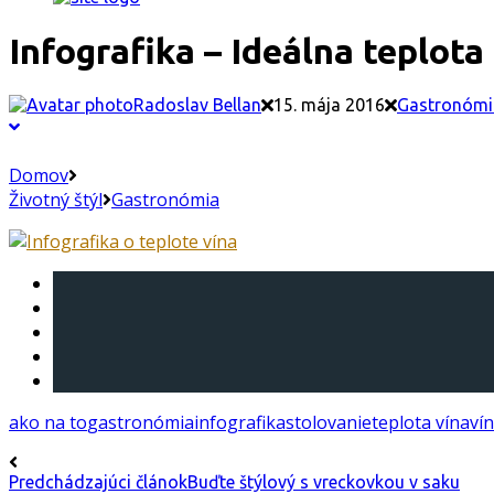
Infografika – Ideálna teplota
Radoslav Bellan
15. mája 2016
Gastronómi
Domov
Životný štýl
Gastronómia
ako na to
gastronómia
infografika
stolovanie
teplota vína
ví
Predchádzajúci článok
Buďte štýlový s vreckovkou v saku