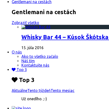
Gentlemani na cestách
Gentlemani na cestách
Zobraziť všetko
Whisky Bar 44 – Kúsok Škótska
15. júla 2016
O nás
Ako to všetko začalo
Náš tím
Kontaktujte nás
Top 3
Top 3
Aktuálne
Tento týždeň
Tento mesiac
Už onedlho. ;-)