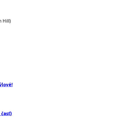
 Hill)
ýlové!
 časť)