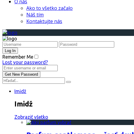
O nás
Ako to všetko začalo
Náš tím
Kontaktujte nás
Remember Me
Lost your password?
Imidž
Imidž
Zobraziť všetko