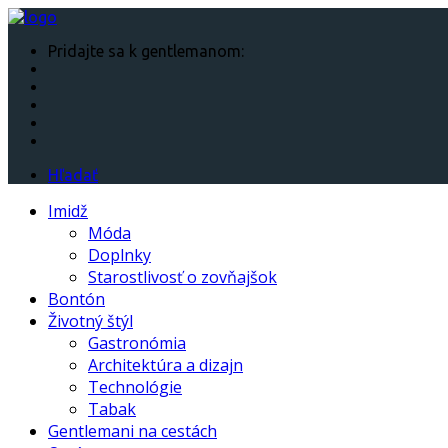
Pridajte sa k gentlemanom:
Hľadať
Imidž
Móda
Doplnky
Starostlivosť o zovňajšok
Bontón
Životný štýl
Gastronómia
Architektúra a dizajn
Technológie
Tabak
Gentlemani na cestách