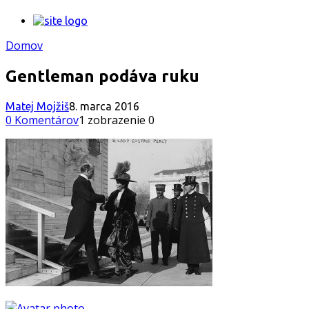
Domov
Gentleman podáva ruku
Matej Mojžiš
8. marca 2016
0 Komentárov
1 zobrazenie
0