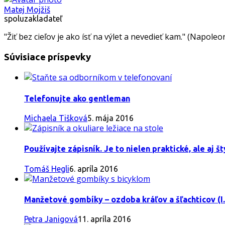
Matej Mojžiš
spoluzakladateľ
"Žiť bez cieľov je ako ísť na výlet a nevedieť kam." (Napoleon
Súvisiace príspevky
Telefonujte ako gentleman
Michaela Tišková
5. mája 2016
Používajte zápisník. Je to nielen praktické, ale aj št
Tomáš Hegli
6. apríla 2016
Manžetové gombíky – ozdoba kráľov a šľachticov (I.
Petra Janigová
11. apríla 2016