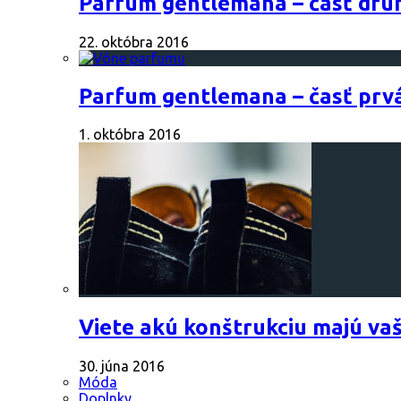
Parfum gentlemana – časť dru
22. októbra 2016
Parfum gentlemana – časť prv
1. októbra 2016
Viete akú konštrukciu majú va
30. júna 2016
Móda
Doplnky