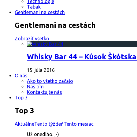
Technológie
Tabak
Gentlemani na cestách
Gentlemani na cestách
Zobraziť všetko
Whisky Bar 44 – Kúsok Škótska
15. júla 2016
O nás
Ako to všetko začalo
Náš tím
Kontaktujte nás
Top 3
Top 3
Aktuálne
Tento týždeň
Tento mesiac
Už onedlho. ;-)